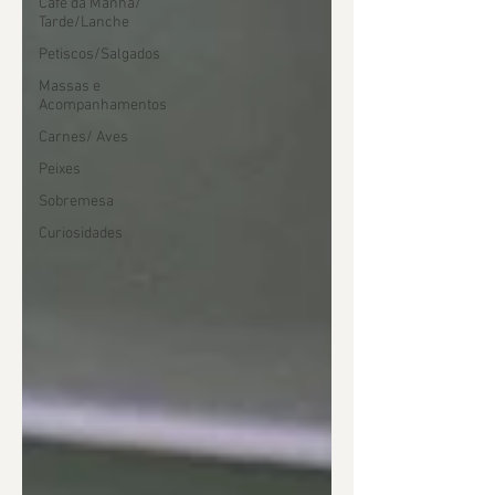
Café da Manhã/
Tarde/Lanche
Petiscos/Salgados
Massas e
Acompanhamentos
Carnes/ Aves
Peixes
Sobremesa
Curiosidades