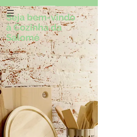
Seja bem-vindo
à Cozinha da
Cozinha da Salomé
Salomé
Receitas da nossa Casa, para sua Casa!