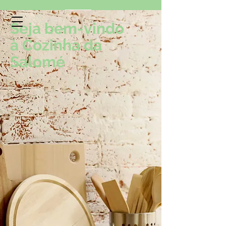
Seja bem-vindo
à Cozinha da
Cozinha da Salomé
Salomé
Receitas da nossa Casa, para sua Casa!