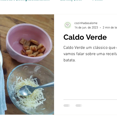
cozinhadasalome
14 de jun. de 2023
2 min de le
Caldo Verde
bem-vindo
Caldo Verde um clássico que 
vamos falar sobre uma receit
nha da
batata.
é