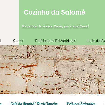
Cozinha da Salomé
Receitas da nossa Casa, para sua Casa!
l
Sobre
Política de Privacidade
Loja da 
s
Café da Manhã/ Tarde/Lanche
Petiscos/Salgados