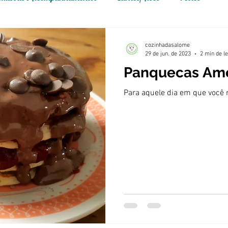
cozinhadasalome
29 de jun. de 2023
2 min de le
Panquecas Ame
bem-vindo
Para aquele dia em que você
nha da
é