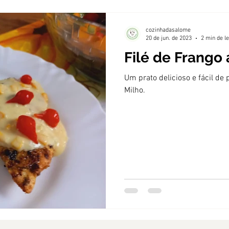
cozinhadasalome
20 de jun. de 2023
2 min de le
Filé de Frango
Um prato delicioso e fácil de
Milho.