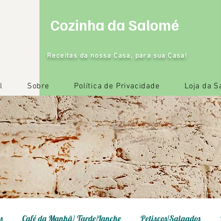
Cozinha da Salomé
Receitas da nossa Casa, para sua Casa!
l
Sobre
Política de Privacidade
Loja da 
s
Café da Manhã/ Tarde/Lanche
Petiscos/Salgados