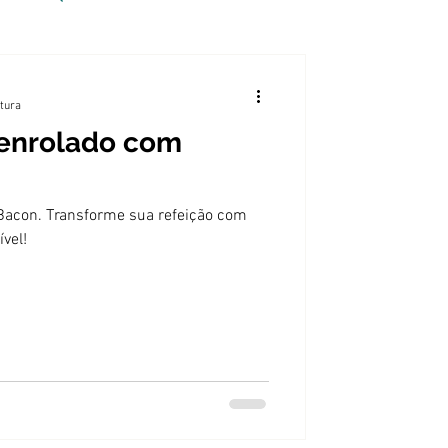
itura
 enrolado com
Bacon. Transforme sua refeição com
ível!