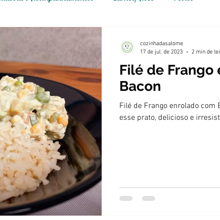
cozinhadasalome
17 de jul. de 2023
2 min de le
Filé de Frango
bem-vindo
Bacon
nha da
Filé de Frango enrolado com 
esse prato, delicioso e irresist
é