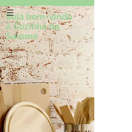
Seja bem-vindo
à Cozinha da
Cozinha da Salomé
Salomé
Receitas da nossa Casa, para sua Casa!